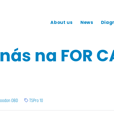
About us
News
Diag
e nás na FOR 
roodon OBD
TSPro 10