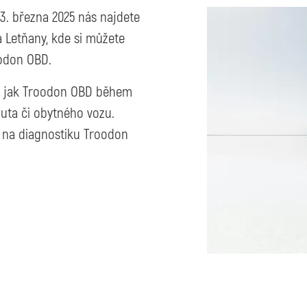
Image
23. března 2025 nás najdete
 Letňany, kde si můžete
odon OBD.
e, jak Troodon OBD během
uta či obytného vozu.
ci na diagnostiku Troodon