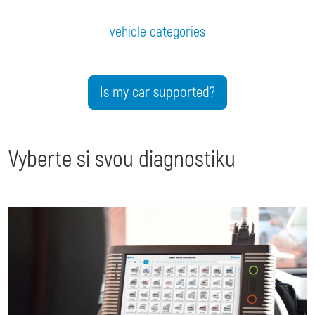
vehicle categories
Is my car supported?
Vyberte si svou diagnostiku
Image