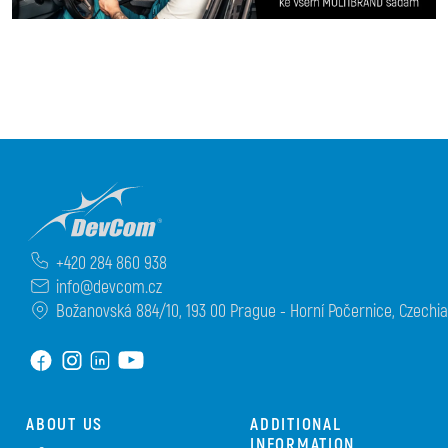
+420 284 860 938
info@devcom.cz
Božanovská 884/10, 193 00 Prague - Horní Počernice, Czechia
ABOUT US
ADDITIONAL
INFORMATION