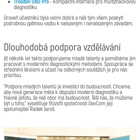
Troodon OBD Pro
- kompaktní interface pro multiznačkovou
diagnostiku
Úroveň účastníků byla velmi dobrá a náš tým všem poskytl
podrobnou zpětnou vazbu k nalezeným i nenalezeným závadám.
Dlouhodobá podpora vzdělávání
Již několik let takto podporujeme mladé talenty a pomáháme jim
pracovat s moderními diagnostickými metodami. Spolupráce se
středními školami a účast na odborných soutěžích je pro nás
prioritou.
"Podpora mladých talentů je investicí do budoucnosti. Chceme,
aby nová generace měla k dispozici moderní diagnostiku a
hlavně jistotu, že náš obor má budoucnost. Těší nás, že můžeme
být u toho," vysvětluje filozofii společnosti DevCom její
spolumajitel Radek Jaroš.