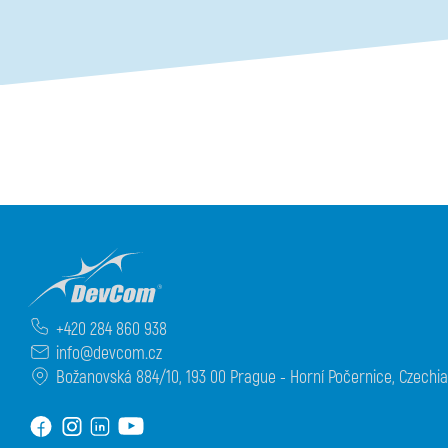
Otevřené Novinky v diagnostice configuration options
+420 284 860 938
info@devcom.cz
Božanovská 884/10, 193 00 Prague - Horní Počernice, Czechia