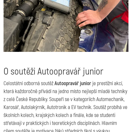
O soutěži Autoopravář junior
Celostátní odborná soutěž
Autoopravář junior
je prestižní akcí,
která každoročně přivádí na jedno místo nejlepší mladé techniky
z celé České Republiky. Soupeří se v kategoriích Automechanik,
Karosář, Autolakýrník, Autotronik a EV technik. Soutěž probíhá ve
školních kolech, krajských kolech a finále, kde se studenti
střetávají v praktických i teoretických disciplínách. Hlavním
cílem soutěže je motivace žáků středních škol s výukou